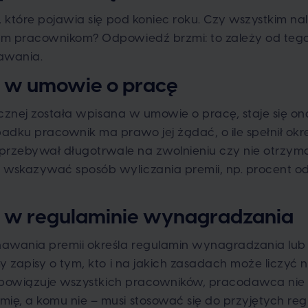
, które pojawia się pod koniec roku. Czy wszystkim na
m pracownikom? Odpowiedź brzmi: to zależy od tego,
awania.
 w umowie o pracę
tecznej została wpisana w umowie o pracę, staje się 
ku pracownik ma prawo jej żądać, o ile spełnił okre
 przebywał długotrwale na zwolnieniu czy nie otrzym
skazywać sposób wyliczania premii, np. procent od
 w regulaminie wynagradzania
nawania premii określa regulamin wynagradzania lub
y zapisy o tym, kto i na jakich zasadach może liczy
n obowiązuje wszystkich pracowników, pracodawca ni
ę, a komu nie – musi stosować się do przyjętych regu