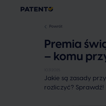
Powrót
Premia świ
– komu przys
10.31.2025
Jakie są zasady prz
rozliczyć? Sprawdź!