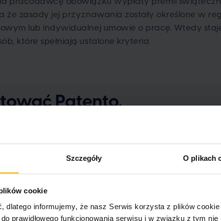
 na pracodawcę obowiązku wypłaty premii świąteczne
 że zasady jej przyznawania zostały określone w re
owym lub indywidualnej umowie o pracę. Wtedy staje
, które spełniają ustalone kryteria.
stować Patento.
Szczegóły
O plikach 
zekują premii świątecznej?
 plików cookie
dlatego informujemy, że nasz Serwis korzysta z plików cookie 
czna jest już tradycją. Według raportów, większość 
e do prawidłowego funkcjonowania serwisu i w związku z tym ni