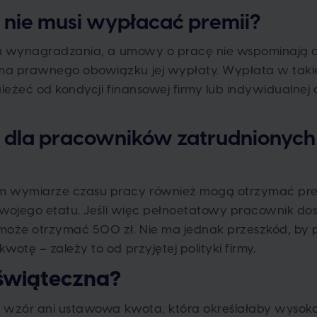
nie musi wypłacać premii?
inu wynagradzania, a umowy o pracę nie wspominają o
a prawnego obowiązku jej wypłaty. Wypłata w takie
eżeć od kondycji finansowej firmy lub indywidualnej 
 dla pracowników zatrudnionych
m wymiarze czasu pracy również mogą otrzymać pre
 swojego etatu. Jeśli więc pełnoetatowy pracownik dos
 może otrzymać 500 zł. Nie ma jednak przeszkód, b
otę – zależy to od przyjętej polityki firmy.
 świąteczna?
cy wzór ani ustawowa kwota, która określałaby wysok