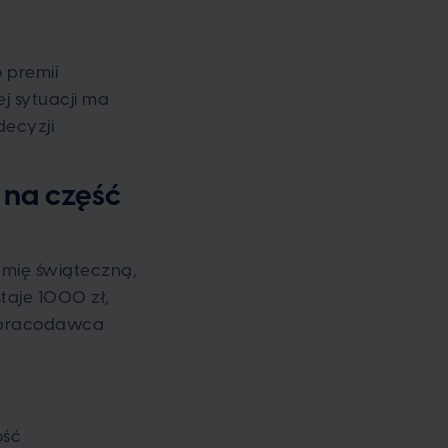
 premii
j sytuacji ma
decyzji
 na część
mię świąteczną,
taje 1000 zł,
y pracodawca
ość