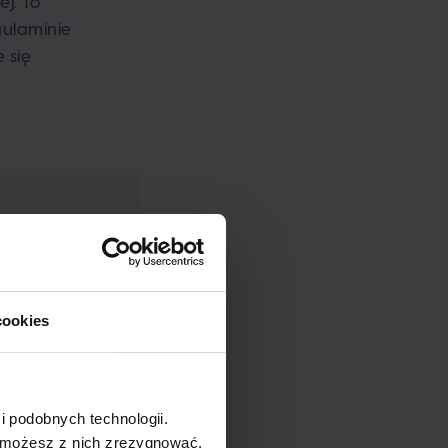
j. To
gulaminie
 się
cookies
i podobnych technologii.
pracowników
e możesz z nich zrezygnować.