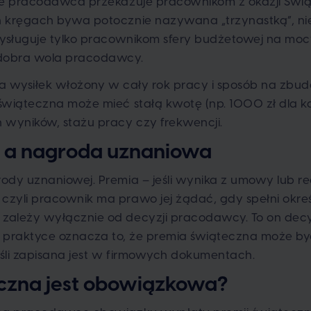
óre pracodawca przekazuje pracownikom z okazji Świ
 kręgach bywa potocznie nazywana „trzynastką”, nie
zysługuje tylko pracownikom sfery budżetowej na mo
 dobra wola pracodawcy.
a wysiłek włożony w cały rok pracy i sposób na zbu
świąteczna może mieć stałą kwotę (np. 1000 zł dla k
 wyników, stażu pracy czy frekwencji.
 a nagroda uznaniowa
dy uznaniowej. Premia – jeśli wynika z umowy lub re
zyli pracownik ma prawo jej żądać, gdy spełni okreś
ależy wyłącznie od decyzji pracodawcy. To on decyd
W praktyce oznacza to, że premia świąteczna może by
śli zapisana jest w firmowych dokumentach.
czna jest obowiązkowa?