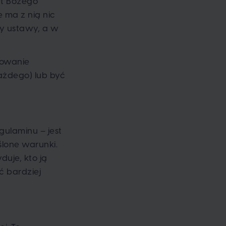
ąt Bożego
 ma z nią nic
cy ustawy, a w
dowanie
ażdego) lub być
gulaminu – jest
lone warunki.
uje, kto ją
ć bardziej