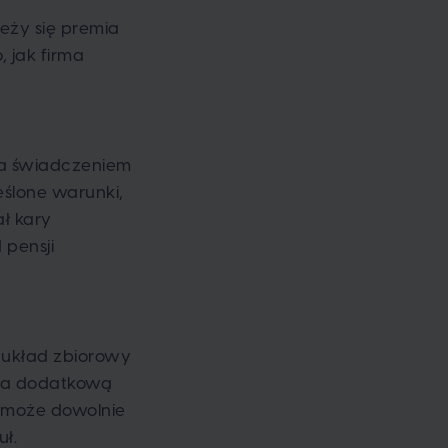
leży się premia
 jak firma
ona świadczeniem
ślone warunki,
ał kary
 pensji
 układ zbiorowy
ć na dodatkową
e może dowolnie
ł.