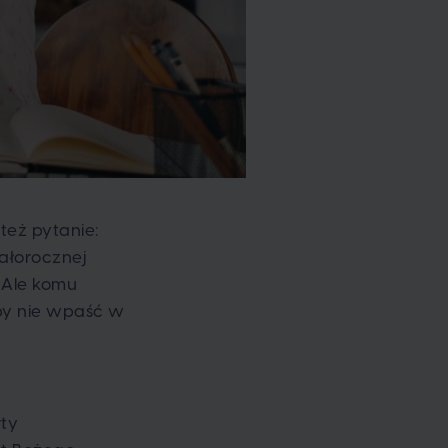
też pytanie:
ałorocznej
 Ale komu
 by nie wpaść w
rty