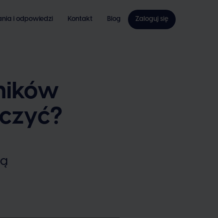
ania i odpowiedzi
Kontakt
Blog
Zaloguj się
ników
liczyć?
ją