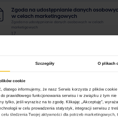
Zgoda na udostępnianie danych osobowy
w celach marketingowych
Zgoda na udostępnianie danych osobowych w celach
marketigowych
1.7
Szczegóły
O plikach 
 plików cookie
dlatego informujemy, że nasz Serwis korzysta z plików cookie 
e do prawidłowego funkcjonowania serwisu i w związku z tym ni
 tylko, jeśli wyrazisz na to zgodę. Klikając „Akceptuję”, wyra
echnologii w celu prowadzenia statystyk, integracji serwisu z tr
elu śledzenia Twojej aktywności dla potrzeb marketingowych, tj