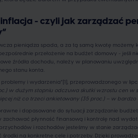
flacja - czyli jak zarządzać pe
y”
bywcza pieniądza spada, a za tą samą kwotę możemy k
bezpośrednie przełożenie na budżet domowy - jeśli n
kowe źródła dochodu, należy w planowaniu uwzględni
nego stanu konta.
 problemy i wydarzenia”[1], przeprowadzonego w lip
oc.) w dużym stopniu odczuwa skutki wzrostu cen w 
ej niż co trzeci ankietowany (35 proc.) – w bardzo
prawne i dopasowane do sytuacji zarządzanie bud
by zachować płynność finansową i kontrolę nad wydat
przychodów i rozchodów jesteśmy w stanie zarządzać
środki na konkretne cele i potrzeby. Dzięki prowadz