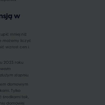
nsją w
upić mniej niż
ie możemy liczyć
ć wzrost cen i
cu 2023 roku
swoim
 dużym stopniu.
żetem domowym
kami. Tylko
 środkami tak,
eniu domowej