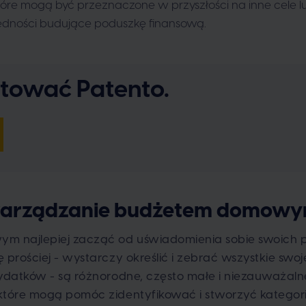
tóre mogą być przeznaczone w przyszłości na inne cele l
zędności budujące poduszkę finansową.
stować Patento.
 zarządzanie budżetem domow
 najlepiej zacząć od uświadomienia sobie swoich 
 prościej - wystarczy określić i zebrać wszystkie swo
ydatków - są różnorodne, często małe i niezauważalne
 które mogą pomóc zidentyfikować i stworzyć katego