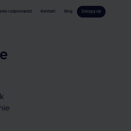
ania i odpowiedzi
Kontakt
Blog
Zaloguj się
ze
ak
nie