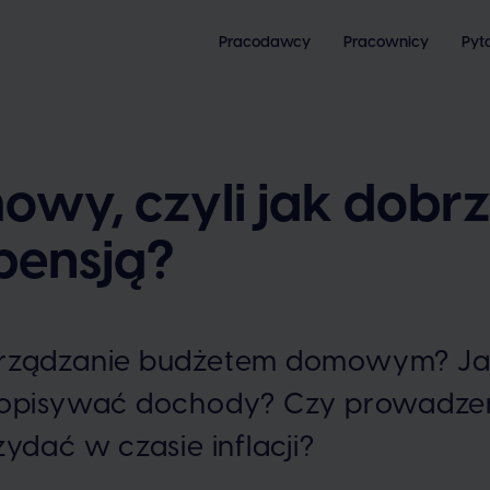
Pracodawcy
Pracownicy
Pyt
wy, czyli jak dobr
pensją?
arządzanie budżetem domowym? J
 opisywać dochody? Czy prowadze
ydać w czasie inflacji?