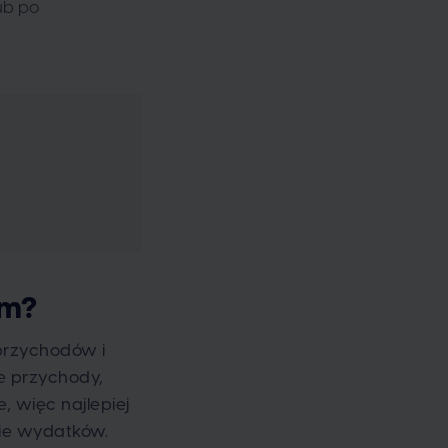
ub po
ym?
przychodów i
je przychody,
, więc najlepiej
rie wydatków.