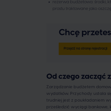
rezerwa budżetowa: środki, k
prostu traktowane jako oszc
Chcę przete
Przejdź na stronę rejestracji
Od czego zacząć
Zarządzanie budżetem domowym
wydatków. Przychody ustala się
trudniej jest z poukładaniem w
prześledzić wyciągi bankowe,