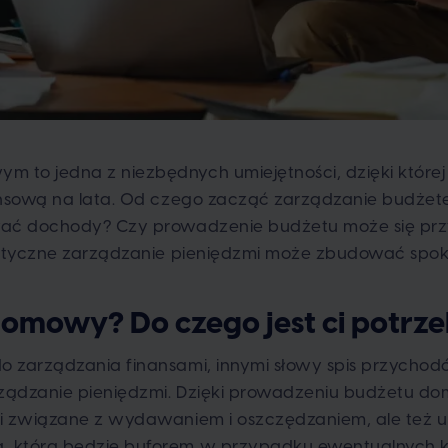
 to jedna z niezbędnych umiejętności, dzięki które
nansową na lata. Od czego zacząć zarządzanie bud
wać dochody? Czy prowadzenie budżetu może się pr
astyczne zarządzanie pieniędzmi może zbudować spok
 domowy? Do czego jest ci potrz
 zarządzania finansami, innymi słowy spis przychod
ządzanie pieniędzmi. Dzięki prowadzeniu budżetu 
i związane z wydawaniem i oszczędzaniem, ale też ub
, która będzie buforem w przypadku ewentualnych 