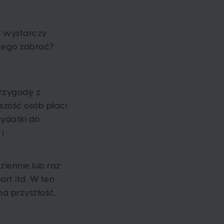
 wystarczy
 tego zabrać?
przygodę z
szość osób płaci
ydatki do
i
ziennie lub raz
rt itd. W ten
na przyszłość.