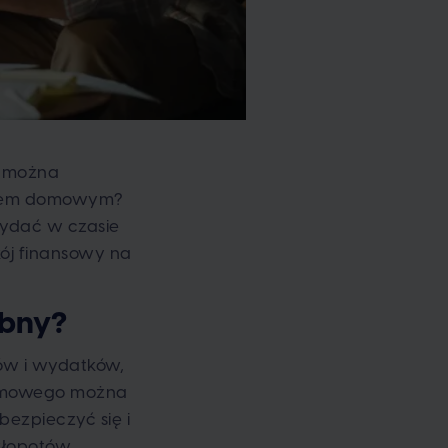
j można
żetem domowym?
zydać w czasie
ój finansowy na
ebny?
ów i wydatków,
domowego można
ezpieczyć się i
kłopotów