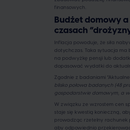
finansowych.
Budżet domowy a in
czasach “drożyzn
Inflacja powoduje, że siła na
dotychczas. Taka sytuacja ma 
na podwyżkę pensji lub dodat
dopasować wydatki do aktual
Zgodnie z badaniami “Aktualne
blisko połowa badanych (48 pr
gospodarstwie domowym, a więc
W związku ze wzrostem cen s
staje się kwestią konieczną, a
prowadząc rzetelny rachunek 
aby odpowiednio przekierować 