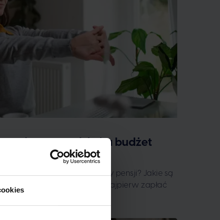
 wypłata co tydzień a budżet
t ma częstotliwość wypłaty pensji? Jakie są
y i na czym polega metoda “najpierw zapłać
cookies