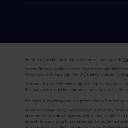
Patento to marka udzielająca pre-pensji należąca do
So
Soonly Finance spółka z ograniczoną odpowiedzialnością 
Warszawy w Warszawie, XIV Wydział Gospodarczy Kraj
Informujemy, że działamy w oparciu o przepisy polski
Pre-pensja to kredyt konsumencki udzielany przez Soonly
Pre-pensja przyznawana jest przez Soonly Finance sp. z
Administratorem danych osobowych jest Soonly Finance 
przetwarzania danych osobowych, celów, w jakich są
danych, konieczności lub dobrowolności podania dany
uprawnieniach znaleźć możesz w naszej
Polityce Pry