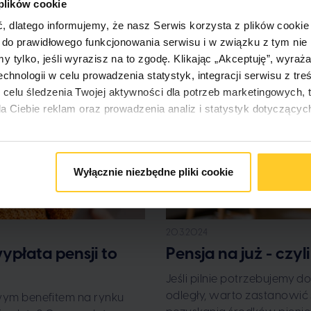
 plików cookie
dlatego informujemy, że nasz Serwis korzysta z plików cookie 
e do prawidłowego funkcjonowania serwisu i w związku z tym ni
 tylko, jeśli wyrazisz na to zgodę. Klikając „Akceptuję”, wyra
echnologii w celu prowadzenia statystyk, integracji serwisu z tr
elu śledzenia Twojej aktywności dla potrzeb marketingowych, tj
a Ciebie reklam oraz prowadzenia analiz i statystyk dotyczącyc
 i możesz ją w dowolnym momencie wycofać, zmieniając ustawie
 na zgodność z prawem używania plików cookies i podobnych te
Wyłącznie niezbędne pliki cookie
j wycofaniem. Jednocześnie informujemy, że administratorem Tw
ą w Warszawie, ul. Żwirki i Wigury 16 C, 02-092 Warszawa. W „Us
nym momencie zdecydować, na który rodzaj przetwarzania dany
arzaniu danych osobowych, w tym o przysługujących Ci na mocy
20.3.2024
ypłata pensji to
Pensja na już - czy
Jeśli pilnie potrzebujemy d
odległy, warto zastanowić 
wym benefitem na rynku