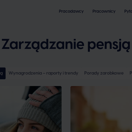
Pracodawcy
Pracownicy
Pyt
Zarządzanie pensją
ją
Wynagrodzenia – raporty i trendy
Porady zarobkowe
P