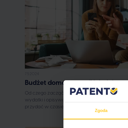
7.5.2024
Budżet domowy, czyli jak dobrze
Od czego zacząć zarządzanie budżetem do
wydatki i opisywać dochody? Czy prowadzeni
przydać w czasie inflacji?
Zgoda