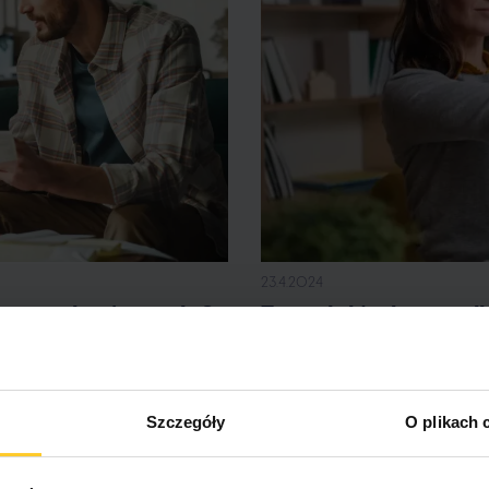
23.4.2024
 zarządzać pensją?
Tygodniówka, czyli
domowy
mowym? Jak planować
e budżetu może się
aki wpływ na domowy budże
zalety tygodniowej wypłat
Szczegóły
O plikach 
sobie”?