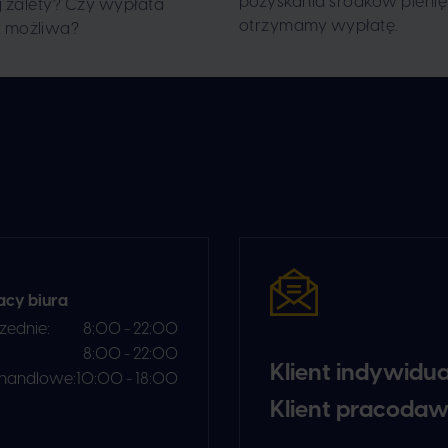
pozyskania środków pienię
jej zalety? Czy wypłata
otrzymamy wypłatę.‍
t możliwa?
acy biura
zednie:
8:00 - 22:00
8:00 - 22:00
Klient indywidu
 handlowe:
10:00 - 18:00
Klient pracoda