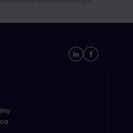
żnych, które będzie można zwrócić, gdy
alny
wca