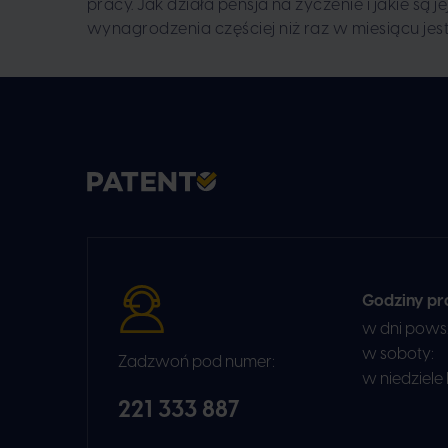
pracy. Jak działa pensja na życzenie i jakie są 
wynagrodzenia częściej niż raz w miesiącu jes
Godziny pr
w dni pows
w soboty:
Zadzwoń pod numer:
w niedziele
221 333 887