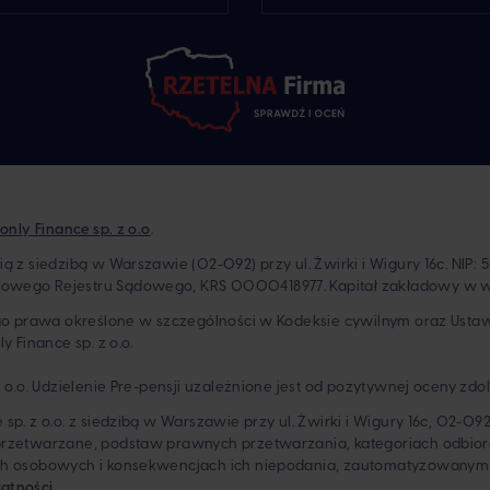
only Finance sp. z o.o
.
z siedzibą w Warszawie (02-092) przy ul. Żwirki i Wigury 16c. NIP: 5
owego Rejestru Sądowego, KRS 0000418977. Kapitał zakładowy w w
ego prawa określone w szczególności w Kodeksie cywilnym oraz Usta
 Finance sp. z o.o.
 o.o. Udzielenie Pre-pensji uzależnione jest od pozytywnej oceny zdo
sp. z o.o. z siedzibą w Warszawie przy ul. Żwirki i Wigury 16c, 02-
 przetwarzane, podstaw prawnych przetwarzania, kategoriach odbio
ch osobowych i konsekwencjach ich niepodania, zautomatyzowanym 
watności
.