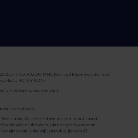
25-253-13-20, REGON: 146101268. Sąd Rejonowy dla m. st.
ysokości 40 019 100 zł
wie o kredycie konsumenckim.
lności kredytowej.
092 Warszawa. Wszelkie informacje na temat zasad
rców danych osobowych, okresie przetwarzania
podejmowaniu decyzji i przysługujących Ci