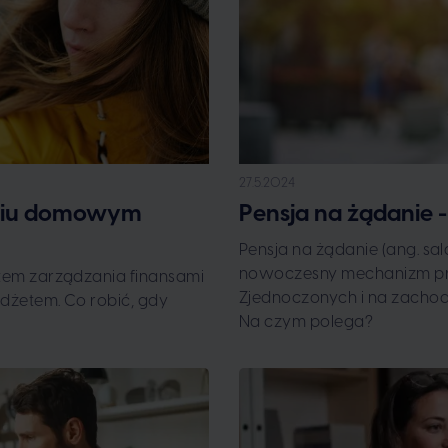
27.5.2024
aniu domowym
Pensja na żądanie 
Pensja na żądanie (ang. sa
nowoczesny mechanizm pra
tem zarządzania finansami
Zjednoczonych i na zachodz
dżetem. Co robić, gdy
Na czym polega?